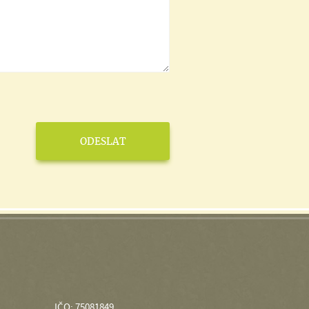
IČO: 75081849