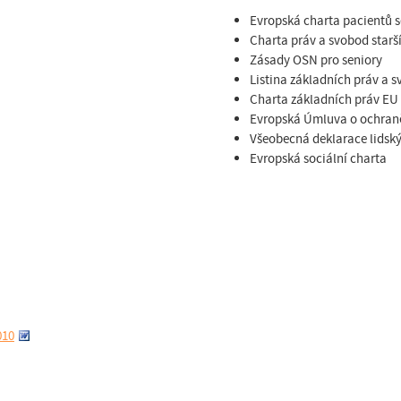
Evropská charta pacientů s
Charta práv a svobod star
Zásady OSN pro seniory
Listina základních práv a 
Charta základních práv EU
Evropská Úmluva o ochraně
Všeobecná deklarace lidsk
Evropská sociální charta
010