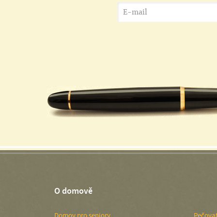
O domově
Domov pro seniory
Pečovat