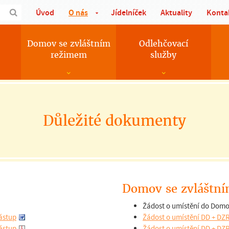
Úvod
O nás
Jídelníček
Aktuality
Konta
Domov se zvláštním
Odlehčovací
režimem
služby
Důležité dokumenty
Domov se zvláštn
Žádost o umístění do Domo
nástup
Žádost o umístění DD + DZR
nástup
Žádost o umístění DD + DZR