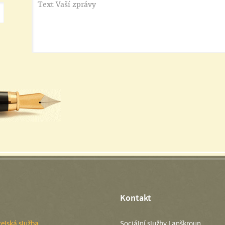
Kontakt
elská služba
Sociální služby Lanškroun