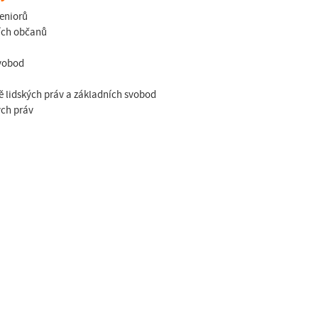
eniorů
ších občanů
svobod
 lidských práv a základních svobod
ých práv