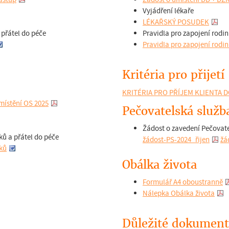
Vyjádření lékaře
LÉKAŘSKÝ POSUDEK
 přátel do péče
Pravidla pro zapojení rodin
Pravidla pro zapojení rodin
Kritéria pro přijetí
KRITÉRIA PRO PŘÍJEM KLIENTA D
místění OS 2025
Pečovatelská služb
Žádost o zavedení Pečovate
ků a přátel do péče
žádost-PS-2024_řijen
žá
íků
Obálka života
Formulář A4 oboustranně
Nálepka Obálka života
Důležité dokumen