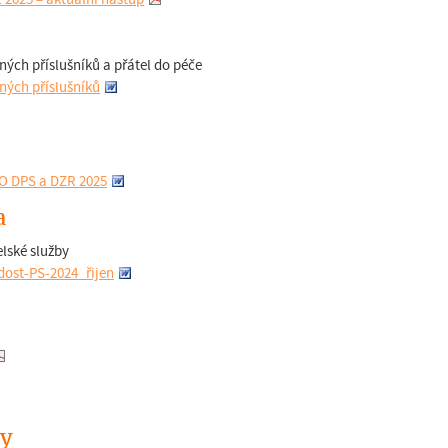
ných příslušníků a přátel do péče
ných příslušníků
O DPS a DZR 2025
a
lské služby
dost-PS-2024_řijen
ty