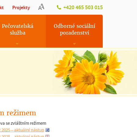
+420 465 503 015
kt
Projekty
Pečovatelská
Odborné sociální
služba
poradenství
ím režimem
va se zvláštním režimem
 2025 – aktuální nástup
 2025 – aktuální nástup