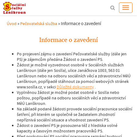
»
»
Informace o zavedení
Úvod
Pečovatelská služba
Informace o zavedení
Po projevení zájmu o zavedení Pečovatelské služby (dále jen
PS) je zájemcům předána Žádost o zavedení PS.
Žádost je možné vyzvednout osobně v Sociálních službách
Lanškroun (dále jen Soslla), ulice Janáčkova 1003, 563 01
Lanškroun nebo na odboru sociálních věcí a zdravotnictví MěÚ
Lanškroun, popřípadě stáhnout za pomocí webových stránek
www.soslla.cz, v sekci
Důležité dokumenty
.
Vyplněnou žádost je možné podat osobně v Soslla nebo
poštou, popřípadě na odboru sociálních věcí a zdravotnictví
MěÚ Lanškroun.
Na základě podané žádosti provede sociální pracovnice sociální
šetření, při kterém se společně se žadatelem zhodnotí
nepříznivá sociální situace a vhodnost zavedení PS.
Žádost o zavedení PS je posouzena též z hlediska volné
kapacity a časovým možnostem pracovníků PS.
Před poskytování PS sociální pracovnice seznámí budoucí