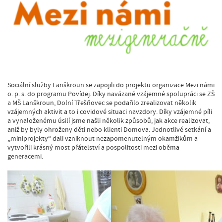
Sociální služby Lanškroun se zapojili do projektu organizace Mezi námi
o. p. s. do programu Povídej. Díky navázané vzájemné spolupráci se ZŠ
a MŠ Lanškroun, Dolní Třešňovec se podařilo zrealizovat několik
vzájemných aktivit a to i covidové situaci navzdory. Díky vzájemné píli
a vynaloženému úsilí jsme našli několik způsobů, jak akce realizovat,
aniž by byly ohroženy děti nebo klienti Domova. Jednotlivé setkání a
,,miniprojekty“ dali vzniknout nezapomenutelným okamžikům a
vytvořili krásný most přátelství a pospolitosti mezi oběma
generacemi.