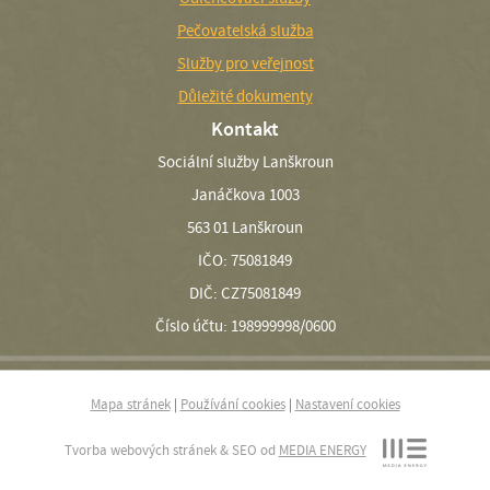
Pečovatelská služba
Služby pro veřejnost
Důležité dokumenty
Kontakt
Sociální služby Lanškroun
Janáčkova 1003
563 01 Lanškroun
IČO: 75081849
DIČ: CZ75081849
Číslo účtu: 198999998/0600
Mapa stránek
|
Používání cookies
|
Nastavení cookies
Tvorba webových stránek & SEO od
MEDIA ENERGY