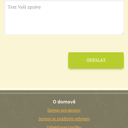
O domově
Domov pro seniory
Domov se zvláštním režimem
Odlehčovací služby