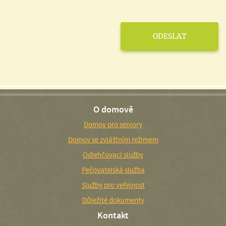
O domově
Domov pro seniory
Domov se zvláštním režimem
Odlehčovací služby
Pečovatelská služba
Služby pro veřejnost
Důležité dokumenty
Kontakt