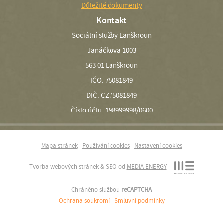
Důležité dokumenty
Kontakt
Sociální služby Lanškroun
Janáčkova 1003
563 01 Lanškroun
IČO: 75081849
DIČ: CZ75081849
Číslo účtu: 198999998/0600
Mapa stránek
|
Používání cookies
|
Nastavení cookies
Tvorba webových stránek & SEO od
MEDIA ENERGY
Chráněno službou
reCAPTCHA
Ochrana soukromí
-
Smluvní podmínky