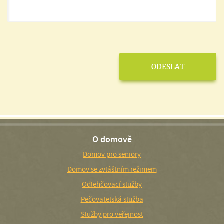
O domově
Domov pro seniory
Domov se zvláštním režimem
Odlehčovací služby
Pečovatelská služba
Služby pro veřejnost