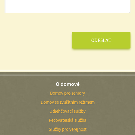
O domově
Domov pro seniory
Domov se zvláštním režimem
Odlehčovací služby
Pečovatelská služba
Služby pro veřejnost