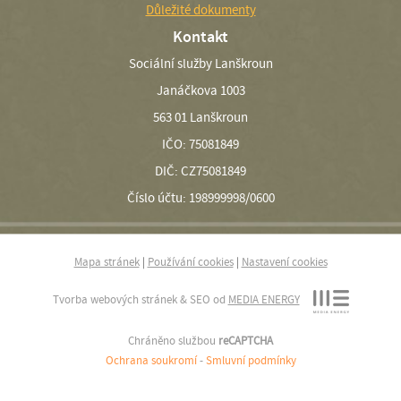
Důležité dokumenty
Kontakt
Sociální služby Lanškroun
Janáčkova 1003
563 01 Lanškroun
IČO: 75081849
DIČ: CZ75081849
Číslo účtu: 198999998/0600
Mapa stránek
|
Používání cookies
|
Nastavení cookies
Tvorba webových stránek & SEO od
MEDIA ENERGY
Chráněno službou
reCAPTCHA
Ochrana soukromí
-
Smluvní podmínky