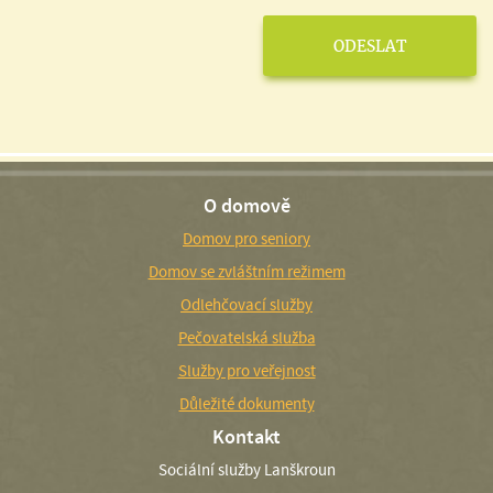
O domově
Domov pro seniory
Domov se zvláštním režimem
Odlehčovací služby
Pečovatelská služba
Služby pro veřejnost
Důležité dokumenty
Kontakt
Sociální služby Lanškroun