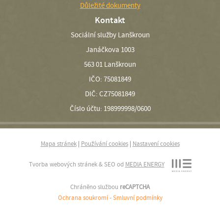
Důležité dokumenty
Kontakt
Sociální služby Lanškroun
Janáčkova 1003
563 01 Lanškroun
IČO: 75081849
DIČ: CZ75081849
Číslo účtu: 198999998/0600
Mapa stránek
|
Používání cookies
|
Nastavení cookies
Tvorba webových stránek & SEO od
MEDIA ENERGY
Chráněno službou
reCAPTCHA
Ochrana soukromí
-
Smluvní podmínky