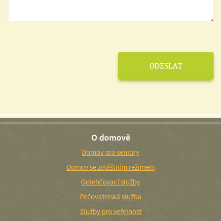
O domově
Domov pro seniory
Domov se zvláštním režimem
Odlehčovací služby
Pečovatelská služba
Služby pro veřejnost