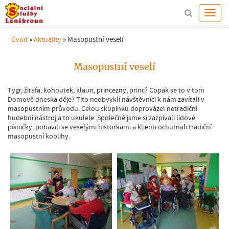
»
»
Masopustní veselí
Úvod
Aktuality
Masopustní veselí
Tygr, žirafa, kohoutek, klaun, princezny, princ? Copak se to v tom
Domově dneska děje? Tito neobvyklí návštěvníci k nám zavítali v
masopustním průvodu. Celou skupinku doprovázel netradiční
hudební nástroj a to ukulele. Společně jsme si zazpívali lidové
písničky, pobavili se veselými historkami a klienti ochutnali tradiční
masopustní koblihy.