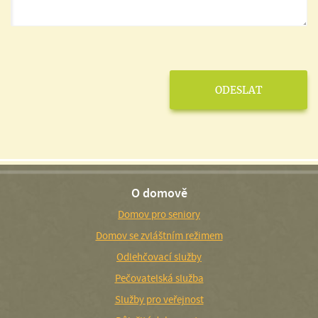
O domově
Domov pro seniory
Domov se zvláštním režimem
Odlehčovací služby
Pečovatelská služba
Služby pro veřejnost