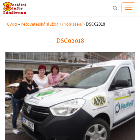
»
»
»
DSC02018
Úvod
Pečovatelská služba
Prohlášení
DSC02018