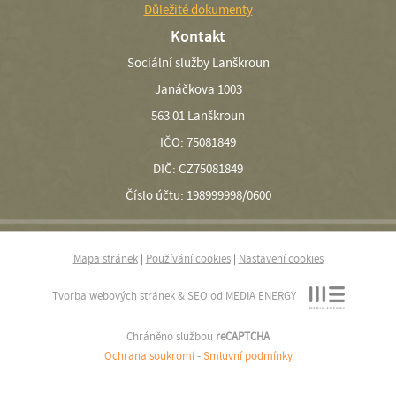
Důležité dokumenty
Kontakt
Sociální služby Lanškroun
Janáčkova 1003
563 01 Lanškroun
IČO: 75081849
DIČ: CZ75081849
Číslo účtu: 198999998/0600
Mapa stránek
|
Používání cookies
|
Nastavení cookies
Tvorba webových stránek & SEO od
MEDIA ENERGY
Chráněno službou
reCAPTCHA
Ochrana soukromí
-
Smluvní podmínky