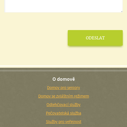
O domově
Domov pro seniory
Domov se zvláštním režimem
Odlehčovací služby
Pečovatelská služba
Služby pro veřejnost