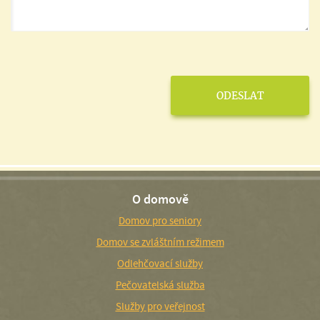
O domově
Domov pro seniory
Domov se zvláštním režimem
Odlehčovací služby
Pečovatelská služba
Služby pro veřejnost