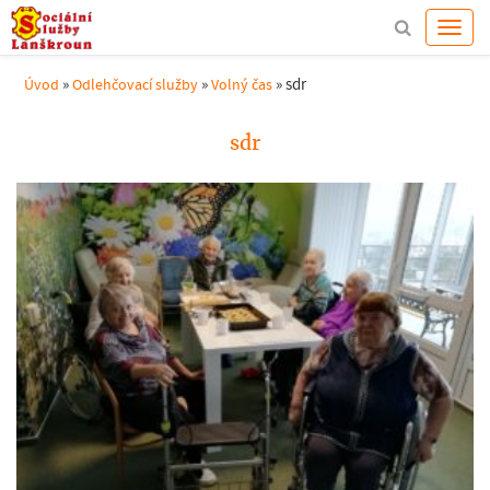
»
»
»
sdr
Úvod
Odlehčovací služby
Volný čas
sdr