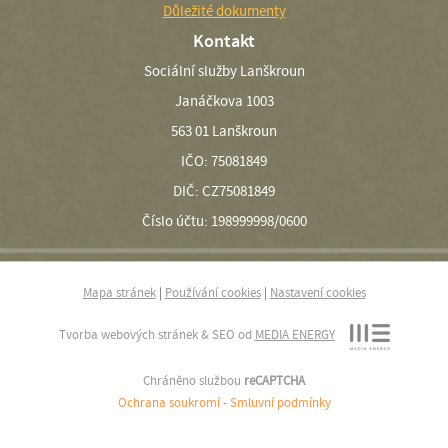
Důležité dokumenty
Kontakt
Sociální služby Lanškroun
Janáčkova 1003
563 01 Lanškroun
IČO: 75081849
DIČ: CZ75081849
Číslo účtu: 198999998/0600
Mapa stránek
|
Používání cookies
|
Nastavení cookies
Tvorba webových stránek & SEO od
MEDIA ENERGY
Chráněno službou
reCAPTCHA
Ochrana soukromí
-
Smluvní podmínky