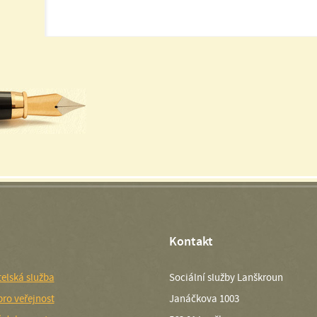
Kontakt
elská služba
Sociální služby Lanškroun
pro veřejnost
Janáčkova 1003