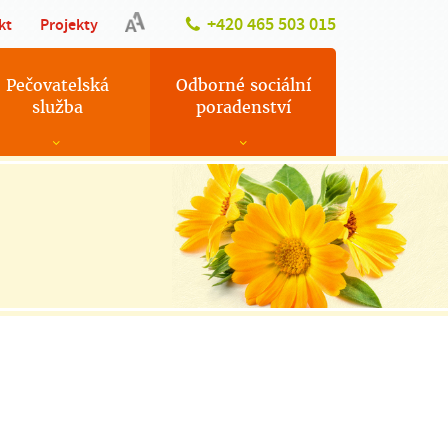
+420 465 503 015
kt
Projekty
Pečovatelská
Odborné sociální
služba
poradenství