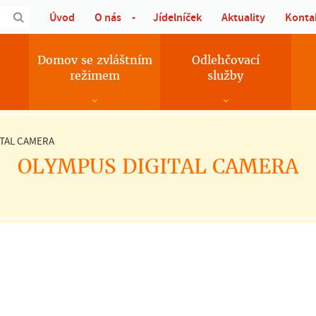
Úvod
O nás
Jídelníček
Aktuality
Konta
Domov se zvláštním
Odlehčovací
režimem
služby
ITAL CAMERA
OLYMPUS DIGITAL CAMERA