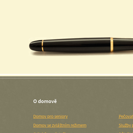
O domově
Domov pro seniory
Pečovat
Domov se zvláštním režimem
Služby 