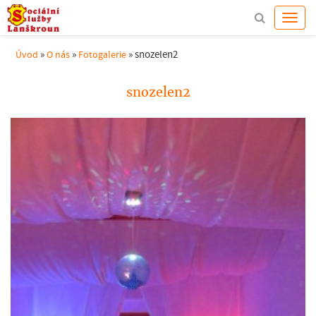
»
»
»
snozelen2
Úvod
O nás
Fotogalerie
snozelen2