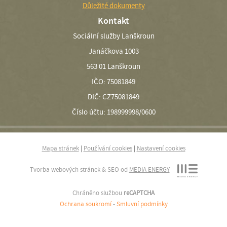
Důležité dokumenty
Kontakt
Sociální služby Lanškroun
Janáčkova 1003
563 01 Lanškroun
IČO: 75081849
DIČ: CZ75081849
Číslo účtu: 198999998/0600
Mapa stránek
|
Používání cookies
|
Nastavení cookies
Tvorba webových stránek & SEO od
MEDIA ENERGY
Chráněno službou
reCAPTCHA
Ochrana soukromí
-
Smluvní podmínky