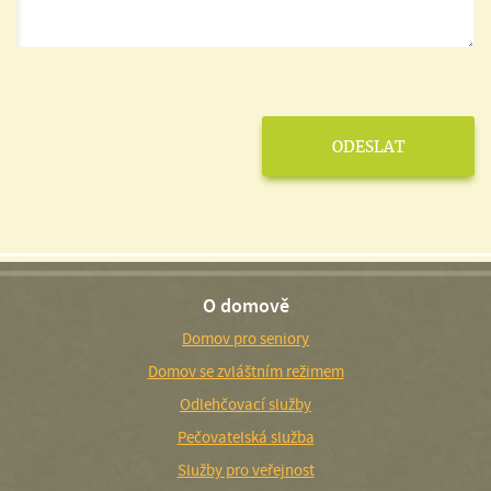
O domově
Domov pro seniory
Domov se zvláštním režimem
Odlehčovací služby
Pečovatelská služba
Služby pro veřejnost