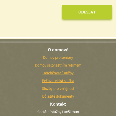
O domově
Domov pro seniory
Domov se zvláštním režimem
Odlehčovací služby
Pečovatelská služba
Služby pro veřejnost
Důležité dokumenty
Kontakt
Sociální služby Lanškroun