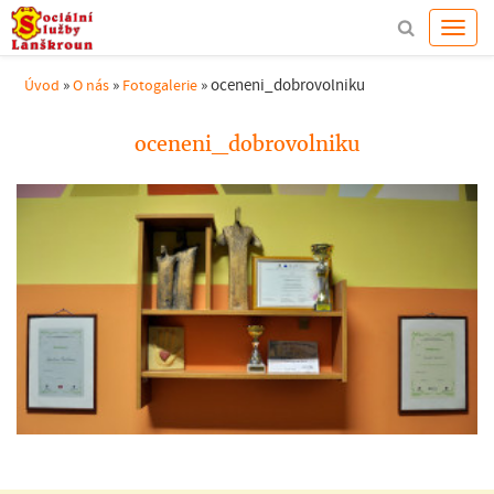
»
»
»
oceneni_dobrovolniku
Úvod
O nás
Fotogalerie
oceneni_dobrovolniku