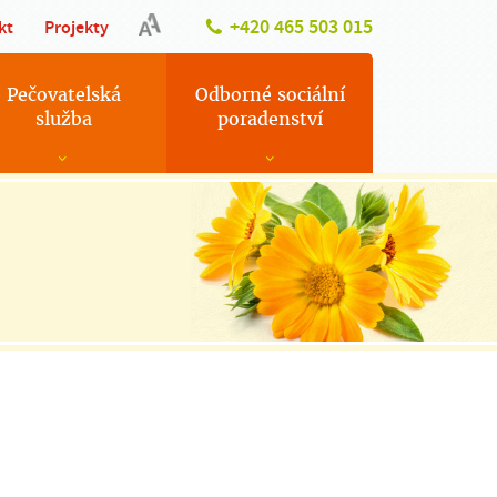
+420 465 503 015
kt
Projekty
Pečovatelská
Odborné sociální
služba
poradenství