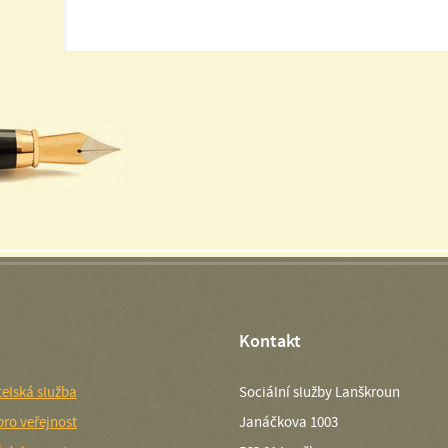
Kontakt
elská služba
Sociální služby Lanškroun
pro veřejnost
Janáčkova 1003