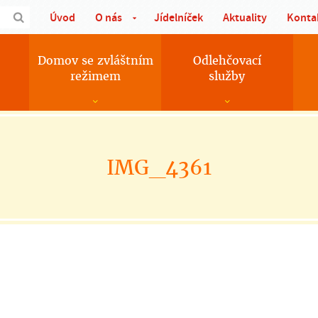
Úvod
O nás
Jídelníček
Aktuality
Konta
Domov se zvláštním
Odlehčovací
režimem
služby
IMG_4361