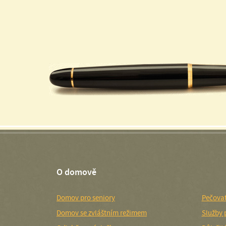
O domově
Domov pro seniory
Pečovat
Domov se zvláštním režimem
Služby 