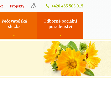
+420 465 503 015
kt
Projekty
Pečovatelská
Odborné sociální
služba
poradenství