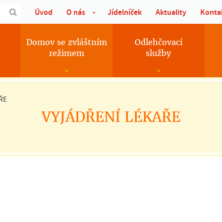
Úvod
O nás
Jídelníček
Aktuality
Konta
Domov se zvláštním
Odlehčovací
režimem
služby
ŘE
VYJÁDŘENÍ LÉKAŘE