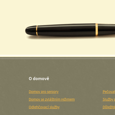
O domově
Domov pro seniory
Pečovat
Domov se zvláštním režimem
Služby 
Odlehčovací služby
Důležit