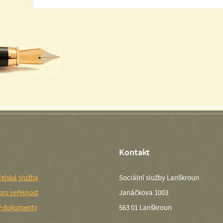
Kontakt
elská služba
Sociální služby Lanškroun
pro veřejnost
Janáčkova 1003
é dokumenty
563 01 Lanškroun