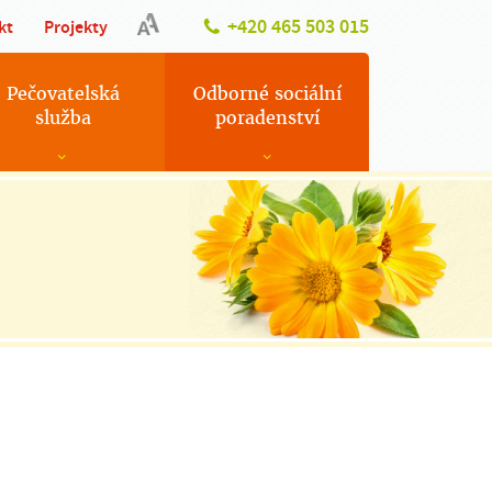
+420 465 503 015
kt
Projekty
Pečovatelská
Odborné sociální
služba
poradenství