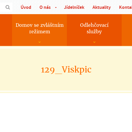
Úvod
O nás
Jídelníček
Aktuality
Konta
Domov se zvláštním
Odlehčovací
režimem
služby
129_Viskpic