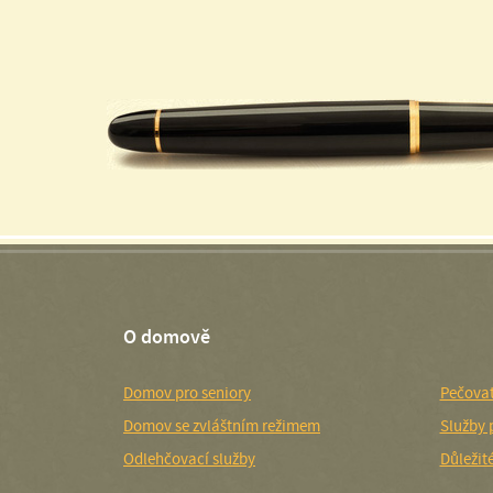
O domově
Domov pro seniory
Pečovat
Domov se zvláštním režimem
Služby 
Odlehčovací služby
Důležit