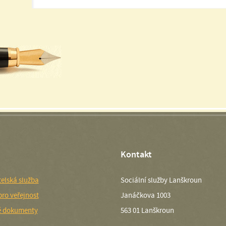
Kontakt
elská služba
Sociální služby Lanškroun
pro veřejnost
Janáčkova 1003
é dokumenty
563 01 Lanškroun