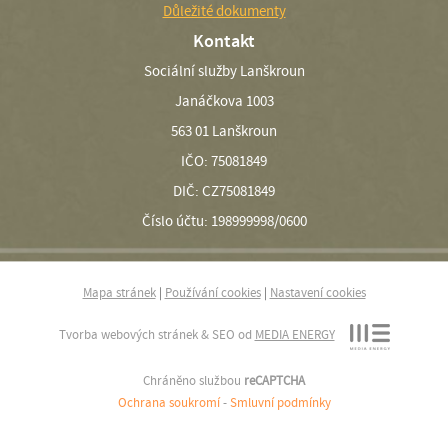
Důležité dokumenty
Kontakt
Sociální služby Lanškroun
Janáčkova 1003
563 01 Lanškroun
IČO: 75081849
DIČ: CZ75081849
Číslo účtu: 198999998/0600
Mapa stránek
|
Používání cookies
|
Nastavení cookies
Tvorba webových stránek & SEO od
MEDIA ENERGY
Chráněno službou
reCAPTCHA
Ochrana soukromí
-
Smluvní podmínky