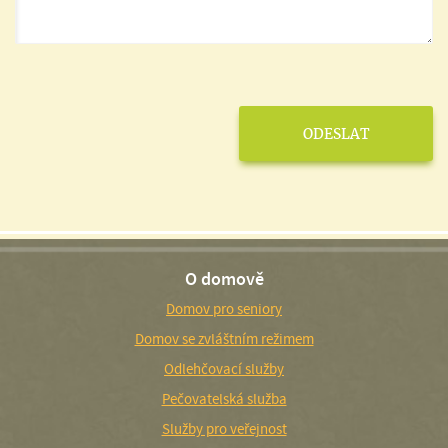
O domově
Domov pro seniory
Domov se zvláštním režimem
Odlehčovací služby
Pečovatelská služba
Služby pro veřejnost