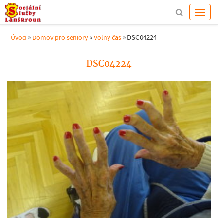
»
»
»
DSC04224
Úvod
Domov pro seniory
Volný čas
DSC04224