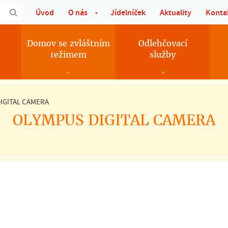
Úvod
O nás
Jídelníček
Aktuality
Konta
Domov se zvláštním
Odlehčovací
režimem
služby
IGITAL CAMERA
OLYMPUS DIGITAL CAMERA