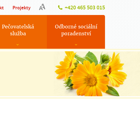
+420 465 503 015
kt
Projekty
Pečovatelská
Odborné sociální
služba
poradenství