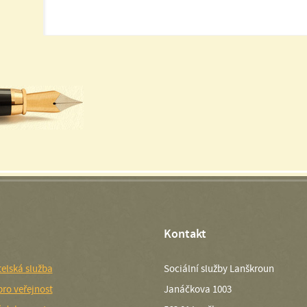
Kontakt
elská služba
Sociální služby Lanškroun
pro veřejnost
Janáčkova 1003