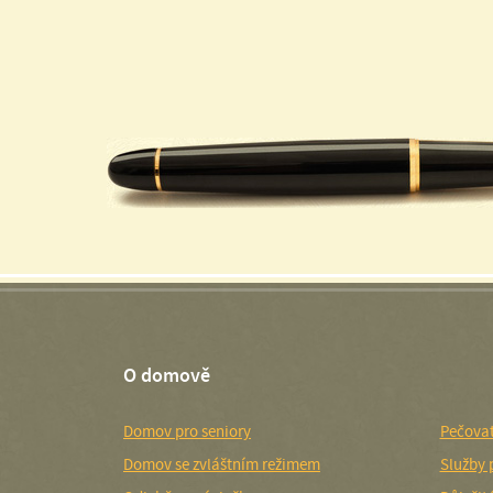
O domově
Domov pro seniory
Pečovat
Domov se zvláštním režimem
Služby 