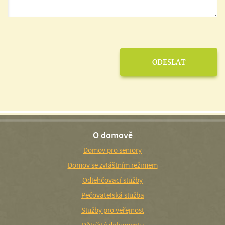
O domově
Domov pro seniory
Domov se zvláštním režimem
Odlehčovací služby
Pečovatelská služba
Služby pro veřejnost