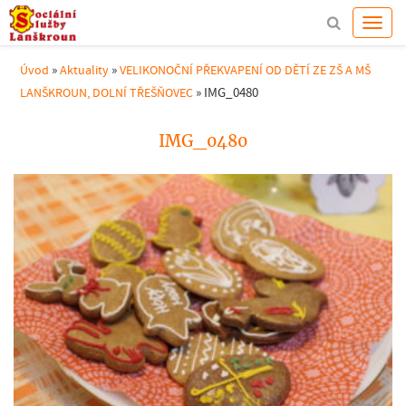
»
»
Úvod
Aktuality
VELIKONOČNÍ PŘEKVAPENÍ OD DĚTÍ ZE ZŠ A MŠ
»
IMG_0480
LANŠKROUN, DOLNÍ TŘEŠŇOVEC
IMG_0480