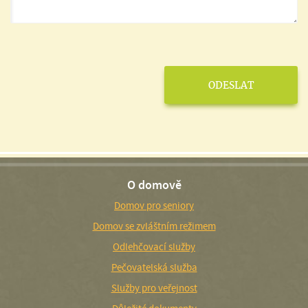
O domově
Domov pro seniory
Domov se zvláštním režimem
Odlehčovací služby
Pečovatelská služba
Služby pro veřejnost