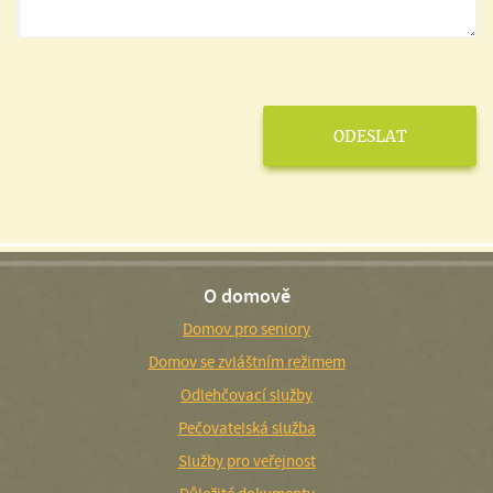
O domově
Domov pro seniory
Domov se zvláštním režimem
Odlehčovací služby
Pečovatelská služba
Služby pro veřejnost