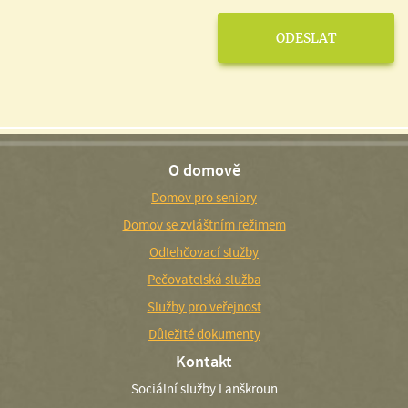
O domově
Domov pro seniory
Domov se zvláštním režimem
Odlehčovací služby
Pečovatelská služba
Služby pro veřejnost
Důležité dokumenty
Kontakt
Sociální služby Lanškroun