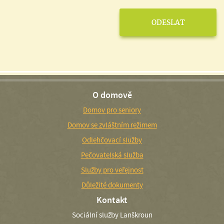
O domově
Domov pro seniory
Domov se zvláštním režimem
Odlehčovací služby
Pečovatelská služba
Služby pro veřejnost
Důležité dokumenty
Kontakt
Sociální služby Lanškroun