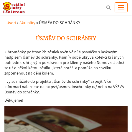
»
»
ÚSMĚV DO SCHRÁNKY
Úvod
Aktuality
ÚSMĚV DO SCHRÁNKY
Z hromádky poštovních zásilek vyčnívá bílé psaníčko s laskavým
nadpisem Úsměv do schránky. Psaní v sobě ukrývá kolekci krásných
pohlednic s hřejivým pozdravem pro klienty našeho Domova. Jedná
se už o několikátou zásilku, která potěší a pomůže na chvilku
zapomenout na dění kolem.
I vy se můžete do projektu „Úsměv do schránky“ zapojit. Více
informací naleznete na https://usmevdoschranky.cz/ nebo na VÝZVA
Úsměv do schránky.
Děkujeme!