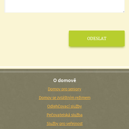
O domově
Domov pro seniory
Domov se zvláštním režimem
Odlehčovací služby
Pečovatelská služba
Služby pro veřejnost