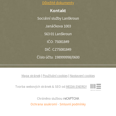
Důležité dokumenty
Kontakt
Sociální služby Lanškroun
Janáčkova 1003
563 01 Lanškroun
IČO: 75081849
DIČ: CZ75081849
Číslo účtu: 198999998/0600
Mapa stránek
|
Používání cookies
|
Nastavení cookies
Tvorba webových stránek & SEO od
MEDIA ENERGY
Chráněno službou
reCAPTCHA
Ochrana soukromí
-
Smluvní podmínky