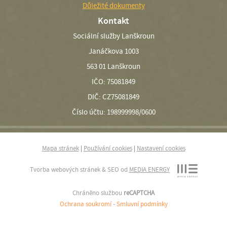
Důležité dokumenty
Kontakt
Sociální služby Lanškroun
Janáčkova 1003
563 01 Lanškroun
IČO: 75081849
DIČ: CZ75081849
Číslo účtu: 198999998/0600
Mapa stránek
|
Používání cookies
|
Nastavení cookies
Tvorba webových stránek & SEO od
MEDIA ENERGY
Chráněno službou
reCAPTCHA
Ochrana soukromí
-
Smluvní podmínky