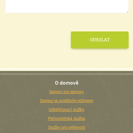
O domově
Domov pro seniory
Domov se zvláštním režimem
Odlehčovací služby
Pečovatelská služba
Služby pro veřejnost