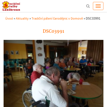
»
»
»
DSC03991
Úvod
Aktuality
Tradiční pálení čarodějnic v Domově
DSC03991