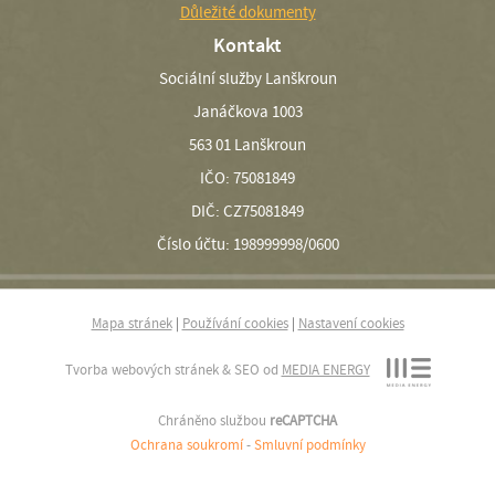
Důležité dokumenty
Kontakt
Sociální služby Lanškroun
Janáčkova 1003
563 01 Lanškroun
IČO: 75081849
DIČ: CZ75081849
Číslo účtu: 198999998/0600
Mapa stránek
|
Používání cookies
|
Nastavení cookies
Tvorba webových stránek & SEO od
MEDIA ENERGY
Chráněno službou
reCAPTCHA
Ochrana soukromí
-
Smluvní podmínky