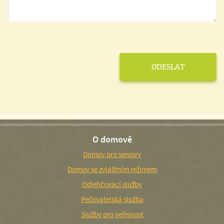
O domově
Domov pro seniory
Domov se zvláštním režimem
Odlehčovací služby
Pečovatelská služba
Služby pro veřejnost