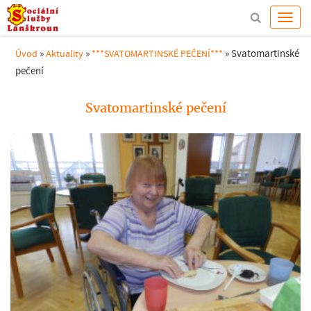
»
»
»
Svatomartinské
Úvod
Aktuality
***SVATOMARTINSKÉ PEČENÍ***
pečení
Svatomartinské pečení