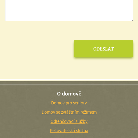
O domově
Domov pro seniory
Domov se zvláštním režimem
Odlehčovací služby
Pečovatelská služba