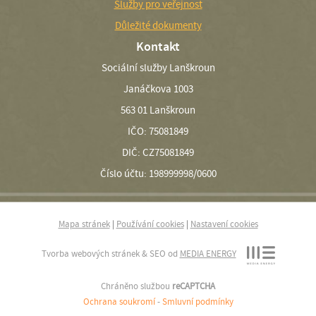
Služby pro veřejnost
Důležité dokumenty
Kontakt
Sociální služby Lanškroun
Janáčkova 1003
563 01 Lanškroun
IČO: 75081849
DIČ: CZ75081849
Číslo účtu: 198999998/0600
Mapa stránek
|
Používání cookies
|
Nastavení cookies
Tvorba webových stránek & SEO od
MEDIA ENERGY
Chráněno službou
reCAPTCHA
Ochrana soukromí
-
Smluvní podmínky