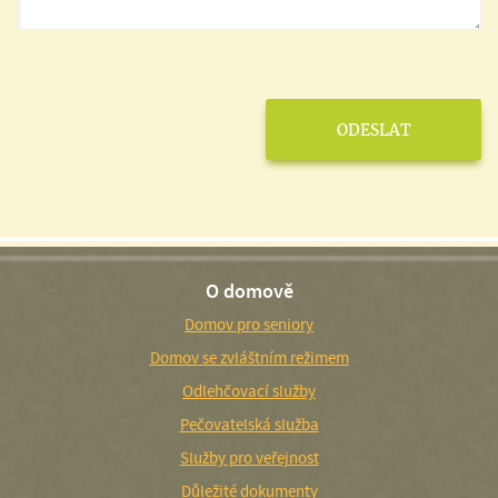
O domově
Domov pro seniory
Domov se zvláštním režimem
Odlehčovací služby
Pečovatelská služba
Služby pro veřejnost
Důležité dokumenty