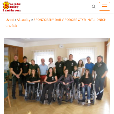
»
»
Úvod
Aktuality
SPONZORSKÝ DAR V PODOBĚ ČTYŘ INVALIDNÍCH
VOZÍKŮ