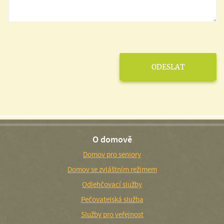
O domově
Domov pro seniory
Domov se zvláštním režimem
Odlehčovací služby
Pečovatelská služba
Služby pro veřejnost