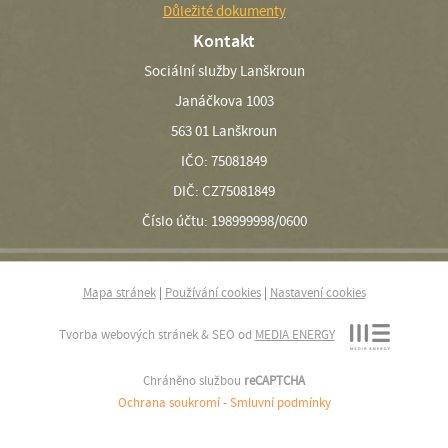
Důležité dokumenty
Kontakt
Sociální služby Lanškroun
Janáčkova 1003
563 01 Lanškroun
IČO: 75081849
DIČ: CZ75081849
Číslo účtu: 198999998/0600
Mapa stránek
|
Používání cookies
|
Nastavení cookies
Tvorba webových stránek & SEO od
MEDIA ENERGY
Chráněno službou
reCAPTCHA
Ochrana soukromí
-
Smluvní podmínky