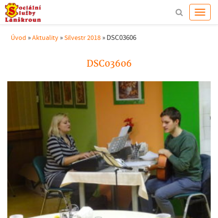
»
»
»
DSC03606
Úvod
Aktuality
Silvestr 2018
DSC03606