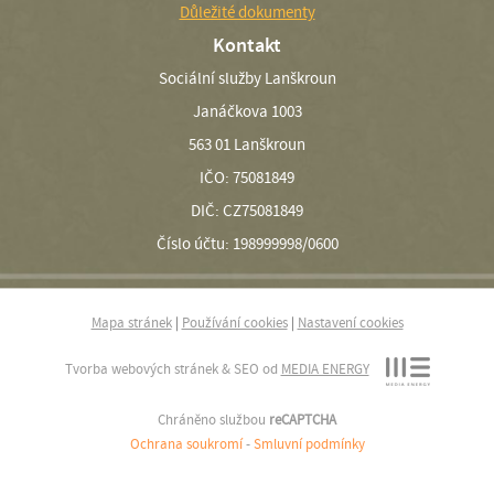
Důležité dokumenty
Kontakt
Sociální služby Lanškroun
Janáčkova 1003
563 01 Lanškroun
IČO: 75081849
DIČ: CZ75081849
Číslo účtu: 198999998/0600
Mapa stránek
|
Používání cookies
|
Nastavení cookies
Tvorba webových stránek & SEO od
MEDIA ENERGY
Chráněno službou
reCAPTCHA
Ochrana soukromí
-
Smluvní podmínky