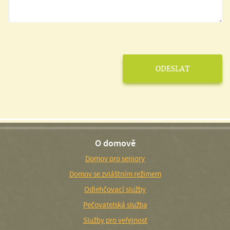
O domově
Domov pro seniory
Domov se zvláštním režimem
Odlehčovací služby
Pečovatelská služba
Služby pro veřejnost