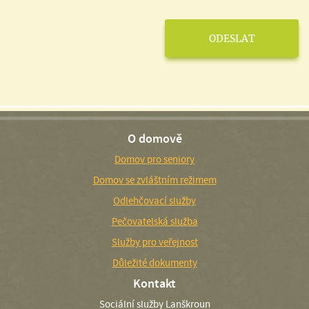
O domově
Domov pro seniory
Domov se zvláštním režimem
Odlehčovací služby
Pečovatelská služba
Služby pro veřejnost
Důležité dokumenty
Kontakt
Sociální služby Lanškroun