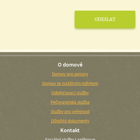
O domově
Domov pro seniory
Domov se zvláštním režimem
Odlehčovací služby
Pečovatelská služba
Služby pro veřejnost
Důležité dokumenty
Kontakt
Sociální služby Lanškroun