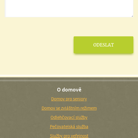
O domově
Domov pro seniory
Domov se zvláštním režimem
Odlehčovací služby
Pečovatelská služba
Služby pro veřejnost