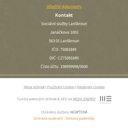
Důležité dokumenty
Kontakt
Sociální služby Lanškroun
Janáčkova 1003
563 01 Lanškroun
IČO: 75081849
DIČ: CZ75081849
Číslo účtu: 198999998/0600
Mapa stránek
|
Používání cookies
|
Nastavení cookies
Tvorba webových stránek & SEO od
MEDIA ENERGY
Chráněno službou
reCAPTCHA
Ochrana soukromí
-
Smluvní podmínky