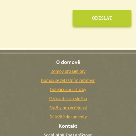
O domově
Domov pro seniory
Domov se zvláštním režimem
Odlehčovací služby
Pečovatelská služba
Služby pro veřejnost
Důležité dokumenty
Kontakt
Sociální služby Lanškroun