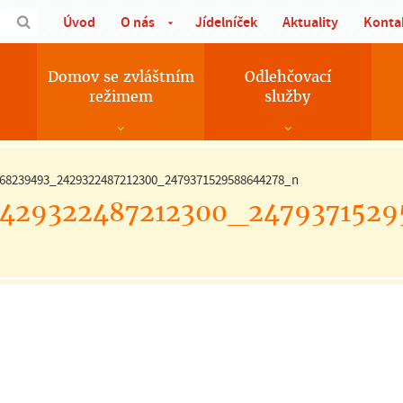
Úvod
O nás
Jídelníček
Aktuality
Konta
Domov se zvláštním
Odlehčovací
režimem
služby
68239493_2429322487212300_2479371529588644278_n
429322487212300_247937152