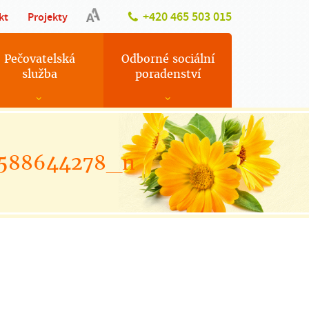
+420 465 503 015
kt
Projekty
Pečovatelská
Odborné sociální
služba
poradenství
9588644278_n