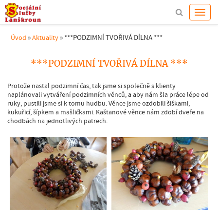
»
»
***PODZIMNÍ TVOŘIVÁ DÍLNA ***
Úvod
Aktuality
***PODZIMNÍ TVOŘIVÁ DÍLNA ***
Protože nastal podzimní čas, tak jsme si společně s klienty
naplánovali vytváření podzimních věnců, a aby nám šla práce lépe od
ruky, pustili jsme si k tomu hudbu. Věnce jsme ozdobili šiškami,
kukuřicí, šípkem a mašličkami. Kaštanové věnce nám zdobí dveře na
chodbách na jednotlivých patrech.