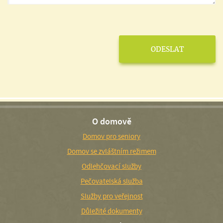
O domově
Domov pro seniory
Domov se zvláštním režimem
Odlehčovací služby
Pečovatelská služba
Služby pro veřejnost
Důležité dokumenty