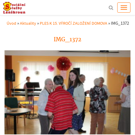
»
»
»
IMG_1372
Úvod
Aktuality
PLES K 15. VÝROČÍ ZALOŽENÍ DOMOVA
IMG_1372