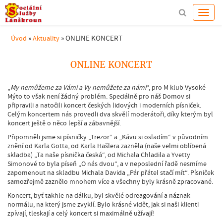
»
»
ONLINE KONCERT
Úvod
Aktuality
ONLINE KONCERT
„
My nemůžeme za Vámi a Vy nemůžete za námi
“, pro M klub Vysoké
Mýto to však není žádný problém. Speciálně pro náš Domov si
připravili a natočili koncert českých lidových i moderních písniček.
Celým koncertem nás provedli dva skvělí moderátoři, díky kterým byl
koncert ještě o něco lepší a zábavnější.
Připomněli jsme si písničky „Trezor“ a „Kávu si osladím“ v původním
znění od Karla Gotta, od Karla Hašlera zazněla (naše velmi oblíbená
skladba) „Ta naše písnička česká“, od Michala Chladila a Yvetty
Simonové to byla píseň „O nás dvou“, a v neposlední řadě nesmíme
zapomenout na skladbu Michala Davida „Pár přátel stačí mít“. Písniček
samozřejmě zaznělo mnohem více a všechny byly krásně zpracované.
Koncert, byť takhle na dálku, byl skvělé odreagování a náznak
normálu, na který jsme zvyklí. Bylo krásné vidět, jak si naši klienti
zpívají, tleskají a celý koncert si maximálně užívají!