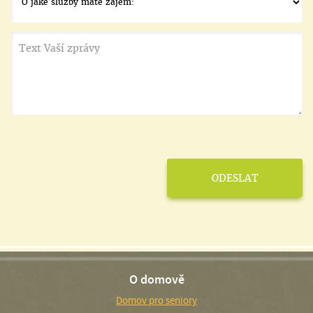
O domově
Domov pro seniory