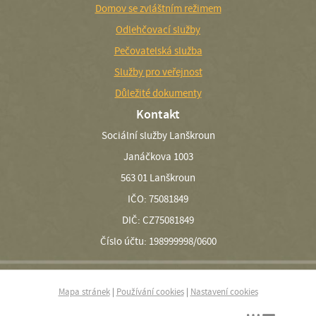
Domov se zvláštním režimem
Odlehčovací služby
Pečovatelská služba
Služby pro veřejnost
Důležité dokumenty
Kontakt
Sociální služby Lanškroun
Janáčkova 1003
563 01 Lanškroun
IČO: 75081849
DIČ: CZ75081849
Číslo účtu: 198999998/0600
Mapa stránek
|
Používání cookies
|
Nastavení cookies