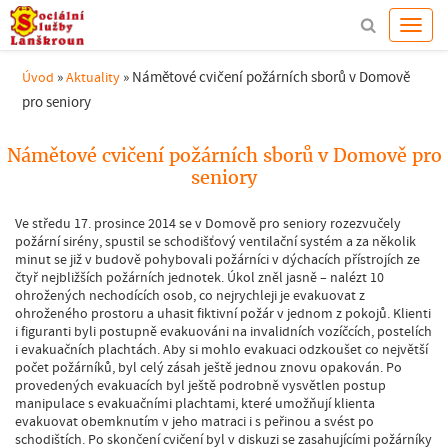
»
»
Námětové cvičení požárních sborů v Domově
Úvod
Aktuality
pro seniory
Námětové cvičení požárních sborů v Domově pro
seniory
Ve středu 17. prosince 2014 se v Domově pro seniory rozezvučely
požární sirény, spustil se schodišťový ventilační systém a za několik
minut se již v budově pohybovali požárníci v dýchacích přístrojích ze
čtyř nejbližších požárních jednotek. Úkol zněl jasně – nalézt 10
ohrožených nechodících osob, co nejrychleji je evakuovat z
ohroženého prostoru a uhasit fiktivní požár v jednom z pokojů. Klienti
i figuranti byli postupně evakuováni na invalidních vozíčcích, postelích
i evakuačních plachtách. Aby si mohlo evakuaci odzkoušet co největší
počet požárníků, byl celý zásah ještě jednou znovu opakován. Po
provedených evakuacích byl ještě podrobně vysvětlen postup
manipulace s evakuačními plachtami, které umožňují klienta
evakuovat obemknutím v jeho matraci i s peřinou a svést po
schodištích. Po skončení cvičení byl v diskuzi se zasahujícími požárníky