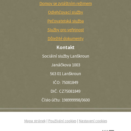
Domov se zvláštním režimem
Odlehčovací služby
Pečovatelská služba
Služby pro veřejnost
Důležité dokumenty
Kontakt
Sociální služby Lanškroun
Janáčkova 1003
563 01 Lanškroun
IČO: 75081849
DIČ: CZ75081849
Číslo účtu: 198999998/0600
Mapa stránek
|
Používání cookies
|
Nastavení cookies