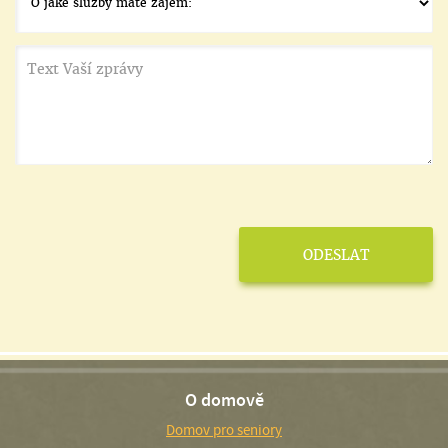
O domově
Domov pro seniory