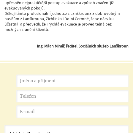
upřesněn nejpraktičtější postup evakuace a způsob značení již
evakuovaných pokojů.
Děkuji tímto profesionální jednotce z Lanškrouna a dobrovolným
hasičům z Lanškrouna, Žichlínka i Dolní Čermné, že se nácviku
účastnili a předvedli, že i rychlá evakuace je proveditelná bez
možných zranění klientů.
Ing. Milan Minář, ředitel Sociálních služeb Lanškroun