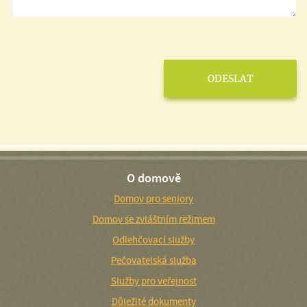
O domově
Domov pro seniory
Domov se zvláštním režimem
Odlehčovací služby
Pečovatelská služba
Služby pro veřejnost
Důležité dokumenty