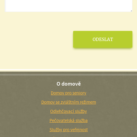
O domově
Domov pro seniory
Domov se zvláštním režimem
Odlehčovací služby
Pečovatelská služba
Služby pro veřejnost