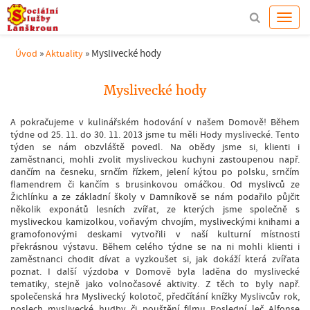
»
»
Myslivecké hody
Úvod
Aktuality
Myslivecké hody
A pokračujeme v kulinářském hodování v našem Domově! Během
týdne od 25. 11. do 30. 11. 2013 jsme tu měli Hody myslivecké. Tento
týden se nám obzvláště povedl. Na obědy jsme si, klienti i
zaměstnanci, mohli zvolit mysliveckou kuchyni zastoupenou např.
dančím na česneku, srnčím řízkem, jelení kýtou po polsku, srnčím
flamendrem či kančím s brusinkovou omáčkou. Od myslivců ze
Žichlínku a ze základní školy v Damníkově se nám podařilo půjčit
několik exponátů lesních zvířat, ze kterých jsme společně s
mysliveckou kamizolkou, voňavým chvojím, mysliveckými knihami a
gramofonovými deskami vytvořili v naší kulturní místnosti
překrásnou výstavu. Během celého týdne se na ni mohli klienti i
zaměstnanci chodit dívat a vyzkoušet si, jak dokáží která zvířata
poznat. I další výzdoba v Domově byla laděna do myslivecké
tematiky, stejně jako volnočasové aktivity. Z těch to byly např.
společenská hra Myslivecký kolotoč, předčítání knížky Myslivcův rok,
poslech myslivecké hudby či pouštění filmu Poslední leč Alfonse