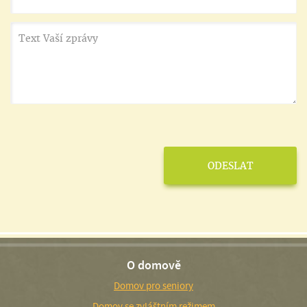
O domově
Domov pro seniory
Domov se zvláštním režimem