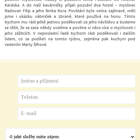
Karáska. A do naší kavárničky přijali pozvání dva hosté – myslivec
Radovan Filip a jeho fenka Kora. Povídání bylo velice zajímavé, měli
jsme i ukázku vábniček a zbraně, které používá na honu. Tímto
bychom mu rádi ještě jednou poděkovali za jeho návštěvu a budeme
se těšit, že se zase někdy uvidíme a povíme si něco více o myslivosti i
jeho zážitcích. V neposlední řadě bychom rádi poděkovali i dalším
lidem, co se podíleli na tomto týdnu, zejména pak kuchyni pod
vedením Marty Šifrové.