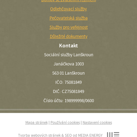
Odlehčovací služby
Pečovatelská služba
Služby pro veřejnost
Důležité dokumenty
Kontakt
Sociální služby Lanškroun
Janáčkova 1003
563 01 Lanškroun
IČO: 75081849
DIČ: CZ75081849
Číslo účtu: 198999998/0600
Mapa stránek
|
Používání cookies
|
Nastavení cookies
Tvorba webových stránek & SEO od
MEDIA ENERGY