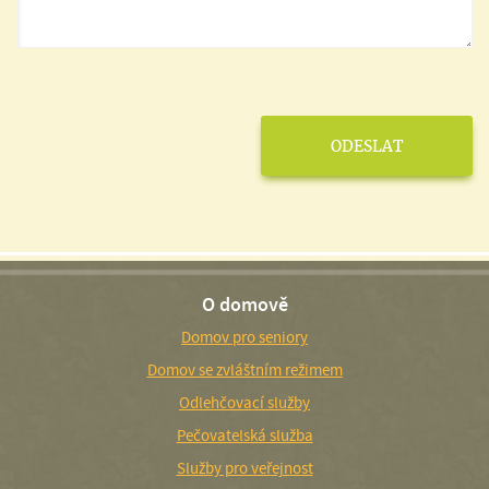
O domově
Domov pro seniory
Domov se zvláštním režimem
Odlehčovací služby
Pečovatelská služba
Služby pro veřejnost