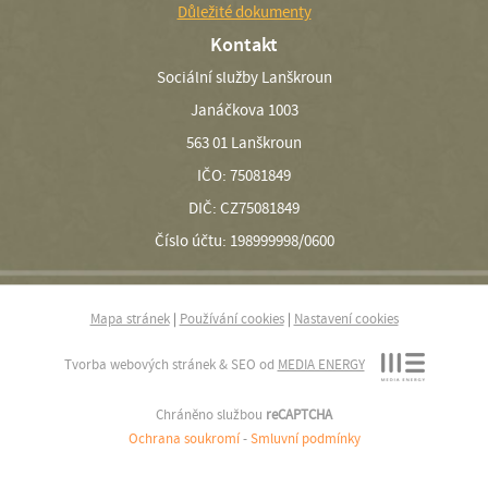
Důležité dokumenty
Kontakt
Sociální služby Lanškroun
Janáčkova 1003
563 01 Lanškroun
IČO: 75081849
DIČ: CZ75081849
Číslo účtu: 198999998/0600
Mapa stránek
|
Používání cookies
|
Nastavení cookies
Tvorba webových stránek & SEO od
MEDIA ENERGY
Chráněno službou
reCAPTCHA
Ochrana soukromí
-
Smluvní podmínky