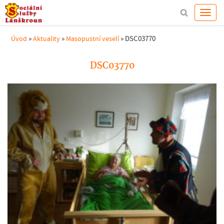
»
»
»
DSC03770
Úvod
Aktuality
Masopustní veselí
DSC03770