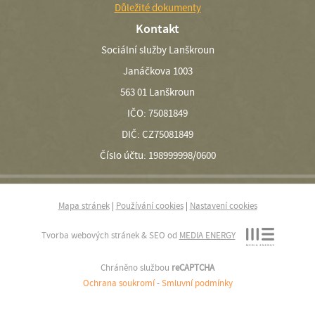
Důležité dokumenty
Kontakt
Sociální služby Lanškroun
Janáčkova 1003
563 01 Lanškroun
IČO: 75081849
DIČ: CZ75081849
Číslo účtu: 198999998/0600
Mapa stránek
|
Používání cookies
|
Nastavení cookies
Tvorba webových stránek & SEO od
MEDIA ENERGY
Chráněno službou
reCAPTCHA
Ochrana soukromí
-
Smluvní podmínky