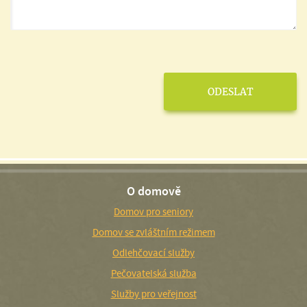
O domově
Domov pro seniory
Domov se zvláštním režimem
Odlehčovací služby
Pečovatelská služba
Služby pro veřejnost