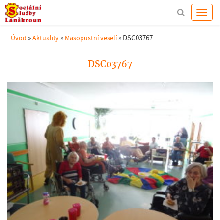
»
»
»
DSC03767
Úvod
Aktuality
Masopustní veselí
DSC03767