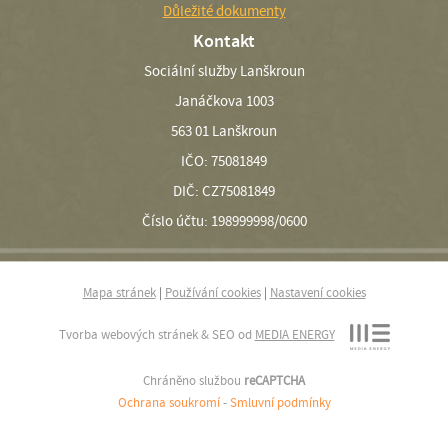
Důležité dokumenty
Kontakt
Sociální služby Lanškroun
Janáčkova 1003
563 01 Lanškroun
IČO: 75081849
DIČ: CZ75081849
Číslo účtu: 198999998/0600
Mapa stránek
|
Používání cookies
|
Nastavení cookies
Tvorba webových stránek & SEO od
MEDIA ENERGY
Chráněno službou
reCAPTCHA
Ochrana soukromí
-
Smluvní podmínky