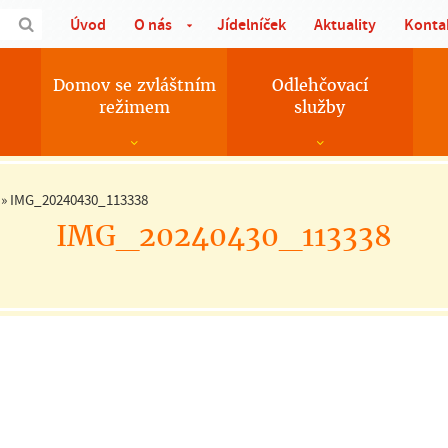
Úvod
O nás
Jídelníček
Aktuality
Konta
Domov se zvláštním
Odlehčovací
režimem
služby
»
IMG_20240430_113338
IMG_20240430_113338