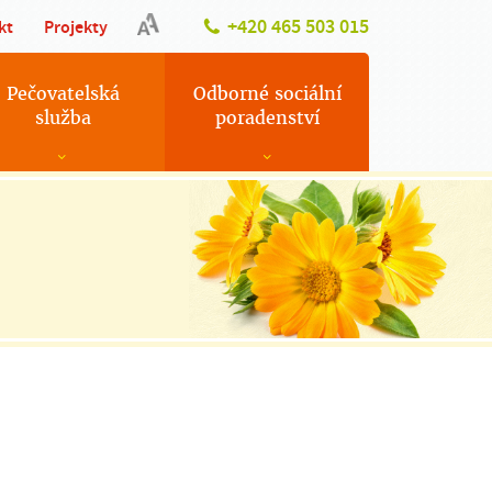
+420 465 503 015
kt
Projekty
Pečovatelská
Odborné sociální
služba
poradenství