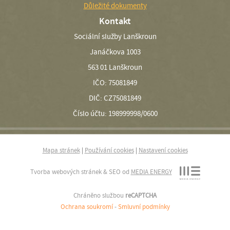
Důležité dokumenty
Kontakt
Sociální služby Lanškroun
Janáčkova 1003
563 01 Lanškroun
IČO: 75081849
DIČ: CZ75081849
Číslo účtu: 198999998/0600
Mapa stránek
|
Používání cookies
|
Nastavení cookies
Tvorba webových stránek & SEO od
MEDIA ENERGY
Chráněno službou
reCAPTCHA
Ochrana soukromí
-
Smluvní podmínky