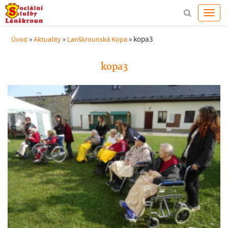
»
»
»
kopa3
Úvod
Aktuality
Lanškrounská Kopa
kopa3