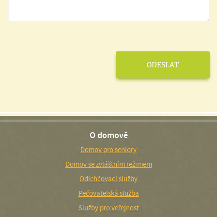
O domově
Domov pro seniory
Domov se zvláštním režimem
Odlehčovací služby
Pečovatelská služba
Služby pro veřejnost