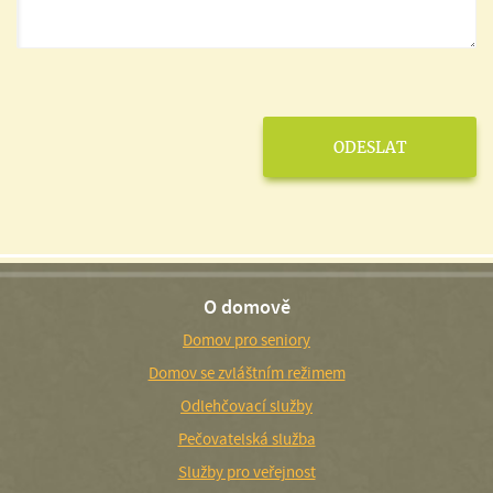
O domově
Domov pro seniory
Domov se zvláštním režimem
Odlehčovací služby
Pečovatelská služba
Služby pro veřejnost