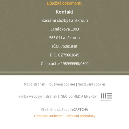
Důležité dokumenty
Kontakt
Sociální služby Lanškroun
Janáčkova 1003
563 01 Lanškroun
IČO: 75081849
DIČ: CZ75081849
Číslo účtu: 198999998/0600
Mapa stránek
|
Používání cookies
|
Nastavení cookies
Tvorba webových stránek & SEO od
MEDIA ENERGY
Chráněno službou
reCAPTCHA
Ochrana soukromí
-
Smluvní podmínky