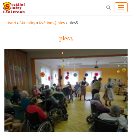
»
»
»
ples3
Úvod
Aktuality
Květinový ples
ples3